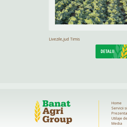
Livezile,jud Timis
DETALII
Home
Servicii 
Prezent
Utilaje d
Media