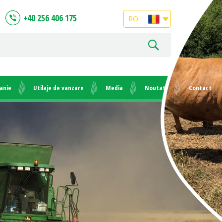
+40 256 406 175
RO
anie
Utilaje de vanzare
Media
Noutati
Contact