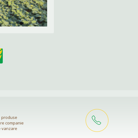
si produse
are companie
e vanzare