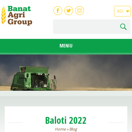
RO
MENIU
Baloti 2022
Home
»
Blog