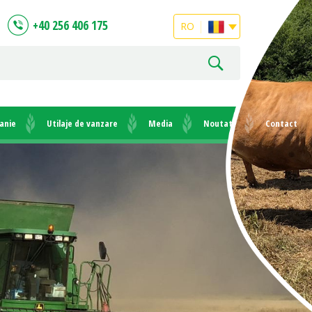
+40 256 406 175
RO
anie
Utilaje de vanzare
Media
Noutati
Contact