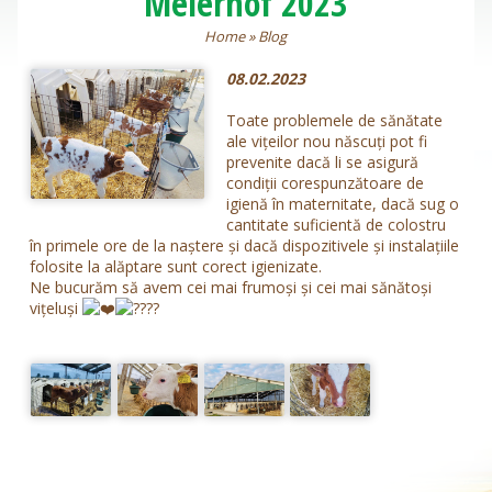
Meierhof 2023
Home
»
Blog
08.02.2023
Toate problemele de sănătate
ale vițeilor nou născuți pot fi
prevenite dacă li se asigură
condiţii corespunzătoare de
igienă în maternitate, dacă sug o
cantitate suficientă de colostru
în primele ore de la naştere şi dacă dispozitivele şi instalaţiile
folosite la alăptare sunt corect igienizate.
Ne bucurăm să avem cei mai frumoși și cei mai sănătoși
vițeluși