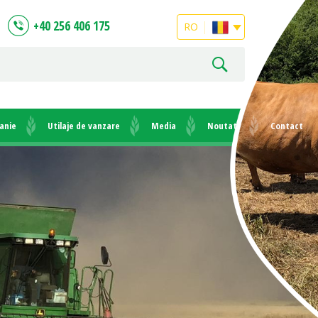
+40 256 406 175
RO
anie
Utilaje de vanzare
Media
Noutati
Contact