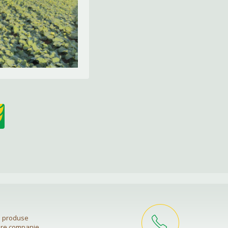
si produse
are companie