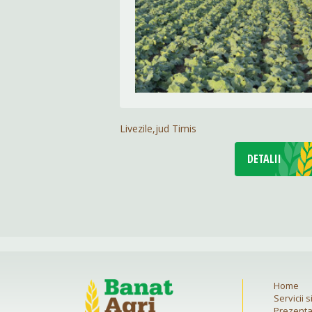
Livezile,jud Timis
DETALII
Home
Servicii 
Prezent