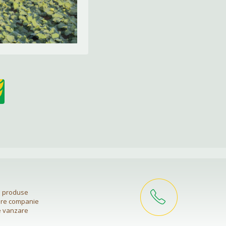
si produse
are companie
e vanzare