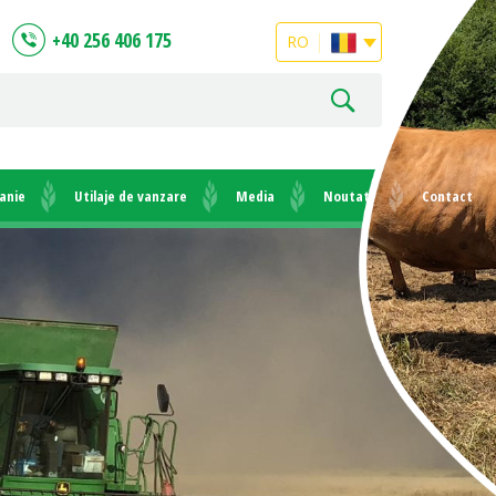
+40 256 406 175
RO
anie
Utilaje de vanzare
Media
Noutati
Contact