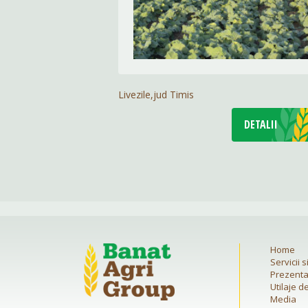
Livezile,jud Timis
DETALII
Home
Servicii 
Prezent
Utilaje d
Media